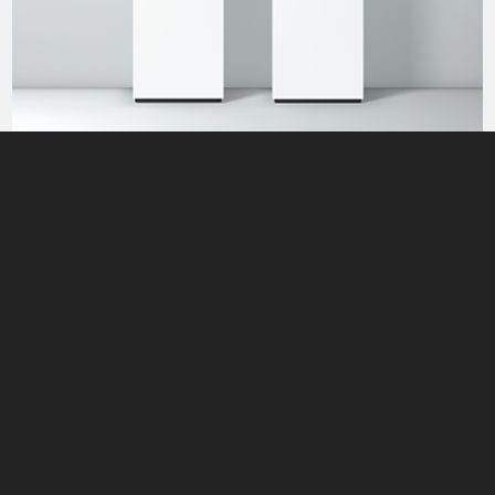
Foto: Viessmann
Gasheizsysteme