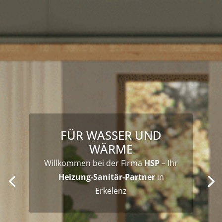
FÜR WASSER UND
WÄRME
Willkommen bei der Firma
HSP
– Ihr
Heizung-Sanitär-Partner
in
Erkelenz